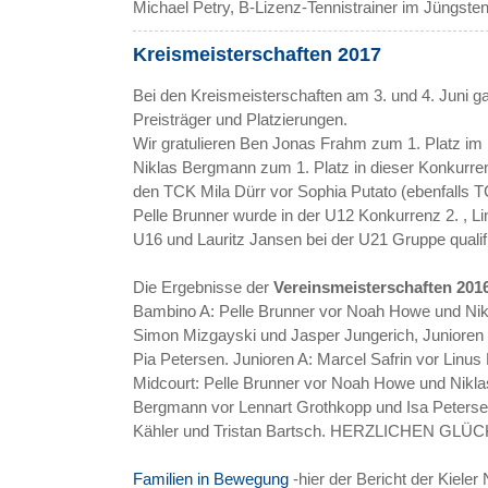
Michael Petry, B-Lizenz-Tennistrainer im Jüngste
Kreismeisterschaften 2017
Bei den Kreismeisterschaften am 3. und 4. Juni ga
Preisträger und Platzierungen.
Wir gratulieren Ben Jonas Frahm zum 1. Platz im 
Niklas Bergmann zum 1. Platz in dieser Konkurr
den TCK Mila Dürr vor Sophia Putato (ebenfalls 
Pelle Brunner wurde in der U12 Konkurrenz 2. , L
U16 und Lauritz Jansen bei der U21 Gruppe qualifi
Die Ergebnisse der
Vereinsmeisterschaften 201
Bambino A: Pelle Brunner vor Noah Howe und Ni
Simon Mizgayski und Jasper Jungerich, Junioren 
Pia Petersen. Junioren A: Marcel Safrin vor Linus
Midcourt: Pelle Brunner vor Noah Howe und Nikla
Bergmann vor Lennart Grothkopp und Isa Petersen,
Kähler und Tristan Bartsch. HERZLICHEN GL
Familien in Bewegung
-hier der Bericht der Kiele