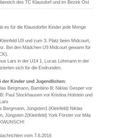
nbereich des TC Klausdorf und im Bezirk Ost
b es für die Klausdorfer Kinder jede Menge
Kleinfeld U9 und zum 3. Platz beim Midcourt,
enz. Bei den Mädchen U9 Midcourt gewann für
TCK).
inus Lars in der U14 1. Lucas Lohmann in der
zierten sich für die Endrunden.
6 der Kinder und Jugendlichen
:
klas Bergmann, Bambino B: Niklas Gesper vor
B: Paul Stockhausen vor Kristina Holstein und
 Lars
s Bergmann, Jüngsten1 (Kleinfeld) Niklas
 Jüngsten 2(Kleinfeld) York Förster vor Mila
ÜCKWUNSCH!
r Nachrichten vom 7.6.2016