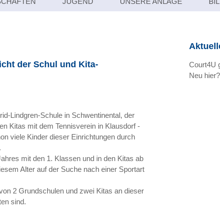
CHAFTEN
JUGEND
UNSERE ANLAGE
BI
Aktuell
cht der Schul und Kita-
Court4U g
Neu hier?
trid-Lindgren-Schule in Schwentinental, der
n Kitas mit dem Tennisverein in Klausdorf -
on viele Kinder dieser Einrichtungen durch
.
ahres mit den 1. Klassen und in den Kitas ab
iesem Alter auf der Suche nach einer Sportart
von 2 Grundschulen und zwei Kitas an dieser
ten sind.