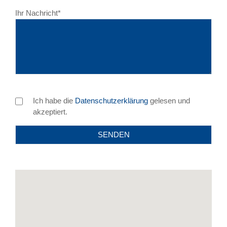
Pflichtfeld
Ihr Nachricht
*
Ich habe die
Datenschutzerklärung
gelesen und
akzeptiert.
SENDEN